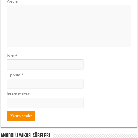
Yorum
İsim
*
E-posta
*
İnternet sitesi
Anadolu Yakası Şübeleri