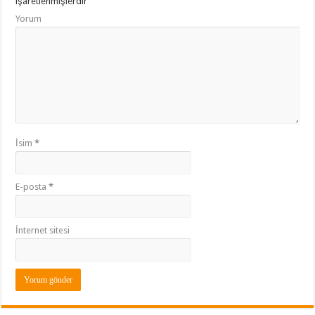
işaretlenmişlerdir
Yorum
İsim
*
E-posta
*
İnternet sitesi