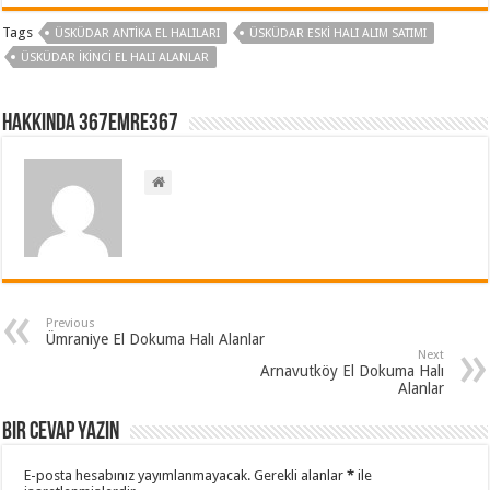
Tags
ÜSKÜDAR ANTIKA EL HALILARI
ÜSKÜDAR ESKI HALI ALIM SATIMI
ÜSKÜDAR İKINCI EL HALI ALANLAR
Hakkında 367emre367
Previous
Ümraniye El Dokuma Halı Alanlar
Next
Arnavutköy El Dokuma Halı
Alanlar
Bir cevap yazın
E-posta hesabınız yayımlanmayacak.
Gerekli alanlar
*
ile